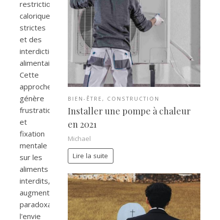
restrictions
caloriques
strictes
et des
interdictions
alimentaires.
Cette
approche
génère
BIEN-ÊTRE
,
CONSTRUCTION
frustration
Installer une pompe à chaleur
et
en 2021
fixation
Michael
mentale
Lire la suite
sur les
aliments
interdits,
augmentant
paradoxalement
l'envie