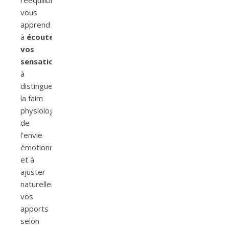
vous
apprend
à
écouter
vos
sensations
,
à
distinguer
la faim
physiologique
de
l'envie
émotionnelle,
et à
ajuster
naturellement
vos
apports
selon